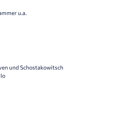
Hammer u.a.
ven und Schostakowitsch
llo