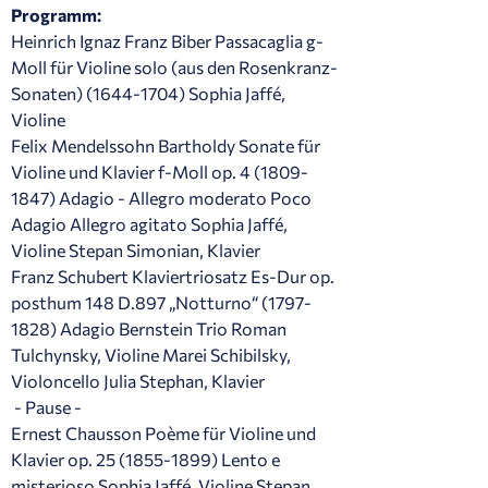
Programm:
Heinrich Ignaz Franz Biber Passacaglia g-
Moll für Violine solo (aus den Rosenkranz-
Sonaten) (1644-1704) Sophia Jaffé,
Violine
Felix Mendelssohn Bartholdy Sonate für
Violine und Klavier f-Moll op. 4 (1809-
1847) Adagio - Allegro moderato Poco
Adagio Allegro agitato Sophia Jaffé,
Violine Stepan Simonian, Klavier
Franz Schubert Klaviertriosatz Es-Dur op.
posthum 148 D.897 „Notturno“ (1797-
1828) Adagio Bernstein Trio Roman
Tulchynsky, Violine Marei Schibilsky,
Violoncello Julia Stephan, Klavier
- Pause -
Ernest Chausson Poème für Violine und
Klavier op. 25 (1855-1899) Lento e
misterioso Sophia Jaffé, Violine Stepan