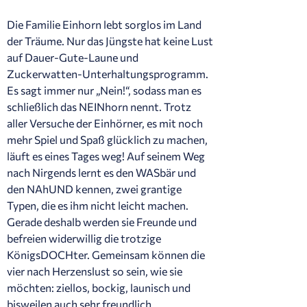
Die Familie Einhorn lebt sorglos im Land
der Träume. Nur das Jüngste hat keine Lust
auf Dauer-Gute-Laune und
Zuckerwatten-Unterhaltungsprogramm.
Es sagt immer nur „Nein!“, sodass man es
schließlich das NEINhorn nennt. Trotz
aller Versuche der Einhörner, es mit noch
mehr Spiel und Spaß glücklich zu machen,
läuft es eines Tages weg! Auf seinem Weg
nach Nirgends lernt es den WASbär und
den NAhUND kennen, zwei grantige
Typen, die es ihm nicht leicht machen.
Gerade deshalb werden sie Freunde und
befreien widerwillig die trotzige
KönigsDOCHter. Gemeinsam können die
vier nach Herzenslust so sein, wie sie
möchten: ziellos, bockig, launisch und
bisweilen auch sehr freundlich.