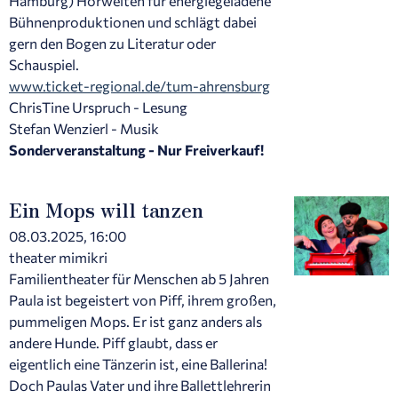
Hamburg) Hörwelten für energiegeladene
Bühnenproduktionen und schlägt dabei
gern den Bogen zu Literatur oder
Schauspiel.
www.ticket-regional.de/tum-ahrensburg
ChrisTine Urspruch - Lesung
Stefan Wenzierl - Musik
Sonderveranstaltung - Nur Freiverkauf!
Ein Mops will tanzen
08.03.2025, 16:00
theater mimikri
Familientheater für Menschen ab 5 Jahren
Paula ist begeistert von Piff, ihrem großen,
pummeligen Mops. Er ist ganz anders als
andere Hunde. Piff glaubt, dass er
eigentlich eine Tänzerin ist, eine Ballerina!
Doch Paulas Vater und ihre Ballettlehrerin