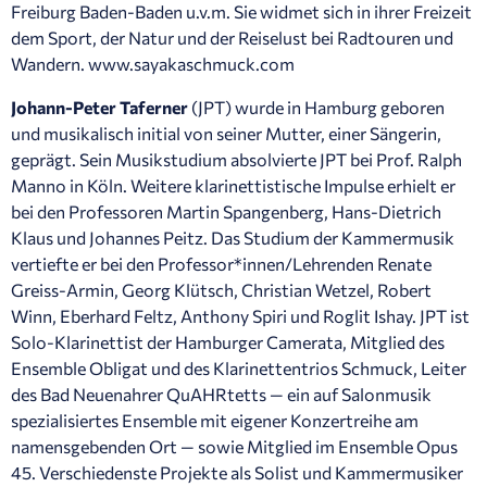
Freiburg Baden-Baden u.v.m. Sie widmet sich in ihrer Freizeit
dem Sport, der Natur und der Reiselust bei Radtouren und
Wandern. www.sayakaschmuck.com
Johann-Peter Taferner
(JPT) wurde in Hamburg geboren
und musikalisch initial von seiner Mutter, einer Sängerin,
geprägt. Sein Musikstudium absolvierte JPT bei Prof. Ralph
Manno in Köln. Weitere klarinettistische Impulse erhielt er
bei den Professoren Martin Spangenberg, Hans-Dietrich
Klaus und Johannes Peitz. Das Studium der Kammermusik
vertiefte er bei den Professor*innen/Lehrenden Renate
Greiss-Armin, Georg Klütsch, Christian Wetzel, Robert
Winn, Eberhard Feltz, Anthony Spiri und Roglit Ishay. JPT ist
Solo-Klarinettist der Hamburger Camerata, Mitglied des
Ensemble Obligat und des Klarinettentrios Schmuck, Leiter
des Bad Neuenahrer QuAHRtetts — ein auf Salonmusik
spezialisiertes Ensemble mit eigener Konzertreihe am
namensgebenden Ort — sowie Mitglied im Ensemble Opus
45. Verschiedenste Projekte als Solist und Kammermusiker