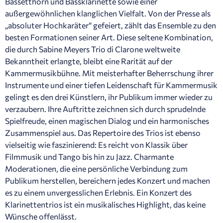
Bassetthorn und Bassklarinette sowie einer
außergewöhnlichen klanglichen Vielfalt. Von der Presse als
„absoluter Hochkaräter“ gefeiert, zählt das Ensemble zu den
besten Formationen seiner Art. Diese seltene Kombination,
die durch Sabine Meyers Trio di Clarone weltweite
Bekanntheit erlangte, bleibt eine Rarität auf der
Kammermusikbühne. Mit meisterhafter Beherrschung ihrer
Instrumente und einer tiefen Leidenschaft für Kammermusik
gelingt es den drei Künstlern, ihr Publikum immer wieder zu
verzaubern. Ihre Auftritte zeichnen sich durch sprudelnde
Spielfreude, einen magischen Dialog und ein harmonisches
Zusammenspiel aus. Das Repertoire des Trios ist ebenso
vielseitig wie faszinierend: Es reicht von Klassik über
Filmmusik und Tango bis hin zu Jazz. Charmante
Moderationen, die eine persönliche Verbindung zum
Publikum herstellen, bereichern jedes Konzert und machen
es zu einem unvergesslichen Erlebnis. Ein Konzert des
Klarinettentrios ist ein musikalisches Highlight, das keine
Wünsche offenlässt.