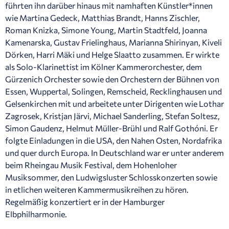
führten ihn darüber hinaus mit namhaften Künstler*innen
wie Martina Gedeck, Matthias Brandt, Hanns Zischler,
Roman Knizka, Simone Young, Martin Stadtfeld, Joanna
Kamenarska, Gustav Frielinghaus, Marianna Shirinyan, Kiveli
Dörken, Harri Mäki und Helge Slaatto zusammen. Er wirkte
als Solo-Klarinettist im Kölner Kammerorchester, dem
Gürzenich Orchester sowie den Orchestern der Bühnen von
Essen, Wuppertal, Solingen, Remscheid, Recklinghausen und
Gelsenkirchen mit und arbeitete unter Dirigenten wie Lothar
Zagrosek, Kristjan Järvi, Michael Sanderling, Stefan Soltesz,
Simon Gaudenz, Helmut Müller-Brühl und Ralf Gothóni. Er
folgte Einladungen in die USA, den Nahen Osten, Nordafrika
und quer durch Europa. In Deutschland war er unter anderem
beim Rheingau Musik Festival, dem Hohenloher
Musiksommer, den Ludwigsluster Schlosskonzerten sowie
in etlichen weiteren Kammermusikreihen zu hören.
Regelmäßig konzertiert er in der Hamburger
Elbphilharmonie.