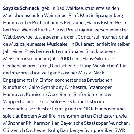
Sayaka Schmuck
, geb. in Bad Waldsee, studierte an den
Musikhochschulen Weimar bei Prof. Martin Spangenberg,
Hannover bei Prof. Johannes Peitz und „Hanns Eisler“ Berlin
bei Prof. Wenzel Fuchs. Sie ist Preisträgerin verschiedenster
Wettbewerbe; u.a. gewann sie den „Concursul International
de Muzica Jeunesses Musicales“ in Bukarest, erhielt im selben
Jahr einen Preis bei den Internationalen Stockhausen-
Meisterkursen und im Jahr 2000 den „Hans-Sikorski-
Gedächtnispreis“ der „Deutschen Stiftung Musikleben“ für
die Interpretation zeitgenössischer Musik. Nach
Engagements im Sinfonieorchester des Bayerischen
Rundfunks, Cairo Symphony Orchestra, Staatsoper
Hannover, Komische Oper Berlin, Sinfonieorchester
Wuppertal war sie u.a. Solo-Es-Klarinettistin im
Gewandhausorchester Leipzig und im NDR Hannover und
spielt außerdem Aushilfe in renommierten Orchestern, wie
Münchner Philharmoniker, Bayerische Staatsoper München,
Gürzenich Orchester Köln, Bamberger Symphoniker, SWR