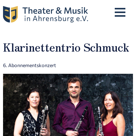
Klarinettentrio Schmuck
Programm
Unsere Künstler*innen
6. Abonnementskonzert
Karten & Preise
Spielstätten
Über Uns